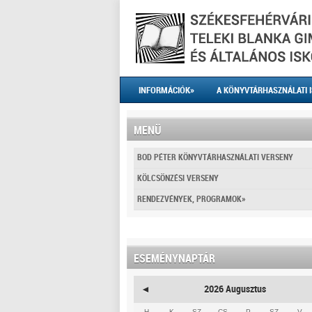
INFORMÁCIÓK
»
A KÖNYVTÁRHASZNÁLATI 
MENÜ
BOD PÉTER KÖNYVTÁRHASZNÁLATI VERSENY
KÖLCSÖNZÉSI VERSENY
RENDEZVÉNYEK, PROGRAMOK
»
ESEMÉNYNAPTÁR
◄
2026 Augusztus
H
K
SZ
CS
P
SZ
V