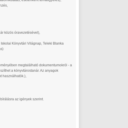
rodalomkutatás, esetenként témafigyelés),
nzés,
nár közös óravezetésével),
kolai Könyvtári Világnap, Teleki Blanka
ás)
yűjteményében megtalálható dokumentumokról - a
észíthet a könyvtárostanár. Az anyagok
t használhatók.),
lbírálásra az igények szerint.