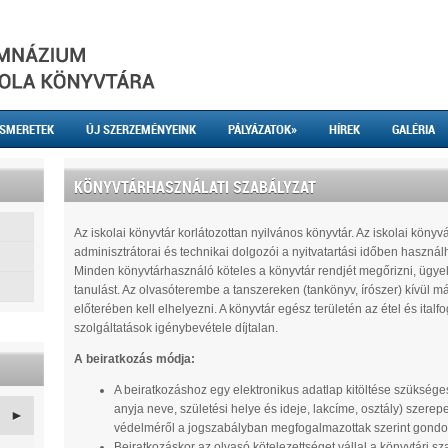
ISMERETEK
ÚJ SZERZEMÉNYEINK
PÁLYÁZATOK
»
HÍREK
GALÉRIA
KÖNYVTÁRHASZNÁLATI SZABÁLYZAT
Az iskolai könyvtár korlátozottan nyilvános könyvtár. Az iskolai könyv
adminisztrátorai és technikai dolgozói a nyitvatartási időben használh
Minden könyvtárhasználó köteles a könyvtár rendjét megőrizni, ügyelv
tanulást. Az olvasóterembe a tanszereken (tankönyv, írószer) kívül má
előterében kell elhelyezni. A könyvtár egész területén az étel és ital
szolgáltatások igénybevétele díjtalan.
A beiratkozás módja:
A beiratkozáshoz egy elektronikus adatlap kitöltése szüksége
anyja neve, születési helye és ideje, lakcíme, osztály) szere
►
védelméről a jogszabályban megfogalmazottak szerint gondo
Beiratkozáskor az olvasó kötelezettséget vállal a könyvtári sz