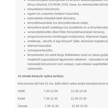
olvasószolgálat (bibliográfiai és ténybeli adatszolgáltatás, i
könyv, folyóirat, CD-ROM, DVD, hang- és videokazetta kölcsö
könyvtárközi kölcsönzés,
egyéni és csoportos helyben használat,
kabinetekbe telepített letéti állomány,
könyvtárhasználati óra (könyvtárostanár tartja),
könyvtárra épülő szaktárgyi óra (szaktanár és a könyvtárosta
versenyfelkészítés (Bod Péter Könyvtárhasználati Verseny),
programszervezés (rendhagyó irodalomóra, Népmese Napja, Is
emléknap, „Veszíts el egy könyvet” játék, kézműves foglalkoz
Internet használat,
szövegszerkesztés,
fénymásolás (Az adott tárgyi feltételeken belül az iskola g
megfelelő jogszabályok figyelembe vételével - másolatot is k
másolatát kölcsönözni nem szabad, csak oktatási segédletkén
szkennelés.
Az iskolai könyvár nyitva tartása:
Kölcsönzési idő heti 32 óra. Ettől eltérő nyitva tartás évenként kerül e
Hétfő: 7.30-12.00 12.30-14.30
Kedd: 7.30-11.30 12.30-15.30
Szerda: 7.30-11.30 12.30-15.30