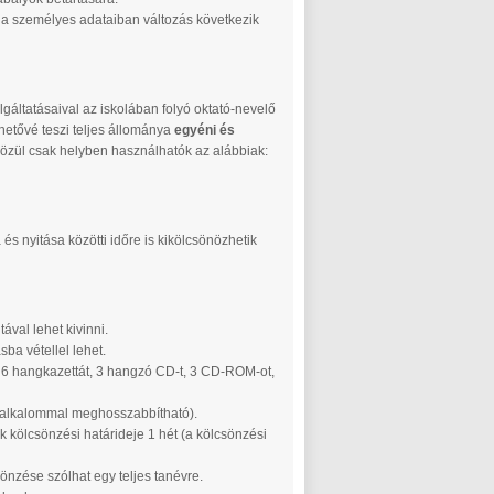
 ha személyes adataiban változás következik
lgáltatásaival az iskolában folyó oktató-nevelő
etővé teszi teljes állománya
egyéni és
közül csak helyben használhatók az alábbiak:
és nyitása közötti időre is kikölcsönözhetik
val lehet kivinni.
ba vétellel lehet.
 6 hangkazettát, 3 hangzó CD-t, 3 CD-ROM-ot,
ét alkalommal meghosszabbítható).
 kölcsönzési határideje 1 hét (a kölcsönzési
önzése szólhat egy teljes tanévre.