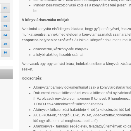
Minden beiratkozott olvasó köteles a könyvtáros felé jelezni,
31
be.
32
A könyvtárhasználat módjai:
33
Az iskolai könyvtár elsődleges feladata, hogy gyűjteményével, és szo
munkát segítse. Ennek megfelelően a könyvtárhasználók számára leh
34
csoportos helyben használatát
. Az iskolai könyvtár dokumentumai 
35
olvasótermi, kézikönyvtári könyvek
36
a folyóiratok legfrissebb számai
Az olvasók egy-egy tanítási órára, indokolt esetben a könyvtár zárása 
ezeket.
Kölcsönzés:
A könyvtár bármely dokumentumát csak a könyvtárostanár tudtá
Dokumentumokat kölcsönözni csak a kölcsönzési nyilvántartás
§ Az olvasók egyidejűleg maximum 8 könyvet, 6 hanglemezt,
1 DVD-t és 4 videokazettát kölcsönözhetnek.
A könyvek kölcsönzési határideje 4 hét (a kölcsönzési idő k
A CD-ROM-ok, hangzó CD-k, DVD-k, videokazetták, folyóiratok
idő egy alkalommal meghosszabbítható).
A tankönyvek, tanulási segédletek, feladatgyűjtemények kölcs