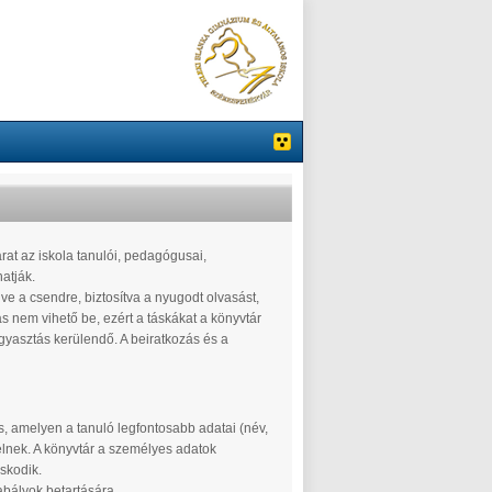
árat az iskola tanulói, pedagógusai,
atják.
e a csendre, biztosítva a nyugodt olvasást,
s nem vihető be, ezért a táskákat a könyvtár
fogyasztás kerülendő. A beiratkozás és a
s, amelyen a tanuló legfontosabb adatai (név,
pelnek. A könyvtár a személyes adatok
skodik.
abályok betartására.