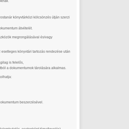
óknak.
stanár könyvtárközi kölcsönzés útján szerzi
okumentum átvételét.
szközök megrongálásával és/vagy
z esetleges könyvtári tartozás rendezése után
lag is felelős,
ntból a dokumentumok tárolására alkalmas.
olhatja:
) dokumentum beszerzésével.