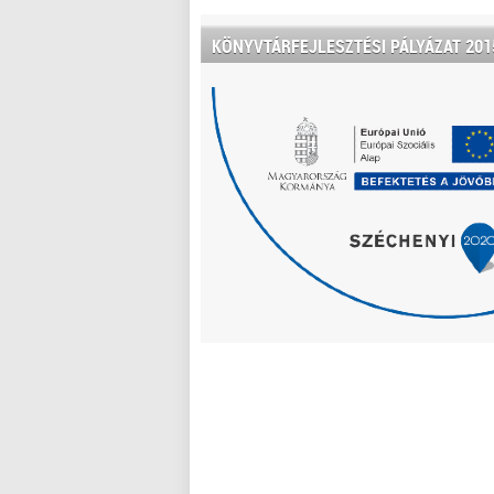
KÖNYVTÁRFEJLESZTÉSI PÁLYÁZAT 201