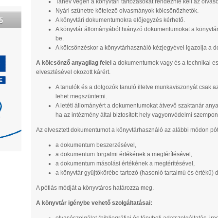
Tanév végén a könyvtári tartozásokat rendeznie kell az olvas
Nyári szünetre kötelező olvasmányok kölcsönözhetők.
5
A könyvtári dokumentumokra előjegyzés kérhető.
A könyvtár állományából hiányzó dokumentumokat a könyvtáro
be.
A kölcsönzéskor a könyvtárhasználó kézjegyével igazolja a d
A kölcsönző anyagilag felel
a dokumentumok vagy és a technikai e
elvesztésével okozott kárért.
A tanulók és a dolgozók tanuló illetve munkaviszonyát csak a
lehet megszüntetni.
A letéti állományért a dokumentumokat átvevő szaktanár anyagi
ha az intézmény által biztosított hely vagyonvédelmi szempo
Az elvesztett dokumentumot a könyvtárhasználó az alábbi módon pót
a dokumentum beszerzésével,
a dokumentum forgalmi értékének a megtérítésével,
a dokumentum másolási értékének a megtérítésével,
a könyvtár gyűjtőkörébe tartozó (hasonló tartalmú és értékű
A pótlás módját a könyvtáros határozza meg.
A könyvtár igénybe vehető szolgáltatásai: